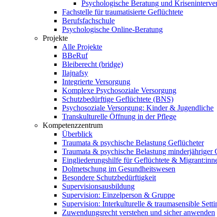
Psychologische Beratung und Kriseninterve
Fachstelle für traumatisierte Geflüchtete
Berufsfachschule
Psychologische Online-Beratung
Projekte
Alle Projekte
BBeRuf
Bleiberecht (bridge)
Ilajnafsy
Integrierte Versorgung
Komplexe Psychosoziale Versorgung
Schutzbedürftige Geflüchtete (BNS)
Psychosoziale Versorgung: Kinder & Jugendliche
Transkulturelle Öffnung in der Pflege
Kompetenzzentrum
Überblick
Traumata & psychische Belastung Geflücheter
Traumata & psychische Belastung minderjähriger G
Eingliederungshilfe für Geflüchtete & Migrant:inn
Dolmetschung im Gesundheitswesen
Besondere Schutzbedürftigkeit
Supervisionsausbildung
Supervision: Einzelperson & Gruppe
Supervision: Interkulturelle & traumasensible Setti
Zuwendungsrecht verstehen und sicher anwenden