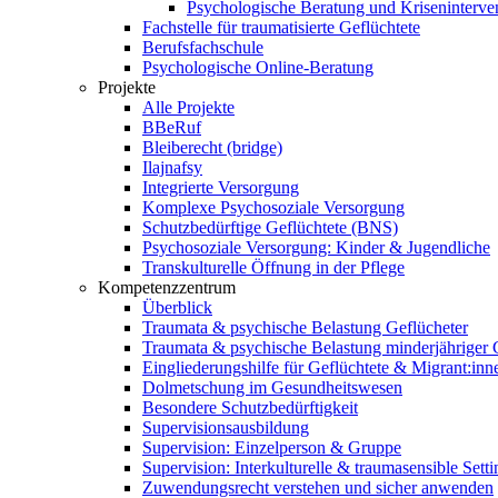
Psychologische Beratung und Kriseninterve
Fachstelle für traumatisierte Geflüchtete
Berufsfachschule
Psychologische Online-Beratung
Projekte
Alle Projekte
BBeRuf
Bleiberecht (bridge)
Ilajnafsy
Integrierte Versorgung
Komplexe Psychosoziale Versorgung
Schutzbedürftige Geflüchtete (BNS)
Psychosoziale Versorgung: Kinder & Jugendliche
Transkulturelle Öffnung in der Pflege
Kompetenzzentrum
Überblick
Traumata & psychische Belastung Geflücheter
Traumata & psychische Belastung minderjähriger G
Eingliederungshilfe für Geflüchtete & Migrant:inn
Dolmetschung im Gesundheitswesen
Besondere Schutzbedürftigkeit
Supervisionsausbildung
Supervision: Einzelperson & Gruppe
Supervision: Interkulturelle & traumasensible Setti
Zuwendungsrecht verstehen und sicher anwenden