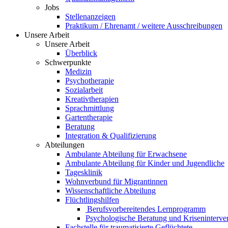
Jobs
Stellenanzeigen
Praktikum / Ehrenamt / weitere Ausschreibungen
Unsere Arbeit
Unsere Arbeit
Überblick
Schwerpunkte
Medizin
Psychotherapie
Sozialarbeit
Kreativtherapien
Sprachmittlung
Gartentherapie
Beratung
Integration & Qualifizierung
Abteilungen
Ambulante Abteilung für Erwachsene
Ambulante Abteilung für Kinder und Jugendliche
Tagesklinik
Wohnverbund für Migrantinnen
Wissenschaftliche Abteilung
Flüchtlingshilfen
Berufsvorbereitendes Lernprogramm
Psychologische Beratung und Kriseninterve
Fachstelle für traumatisierte Geflüchtete