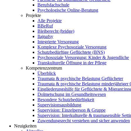
Berufsfachschule
Psychologische Online-Beratung
Projekte
Alle Projekte
BBeRuf
Bleiberecht (bridge)
Ilajnafsy
Integrierte Versorgung
Komplexe Psychosoziale Versorgung
Schutzbedürftige Geflüchtete (BNS)
Psychosoziale Versorgung: Kinder & Jugendliche
Transkulturelle Öffnung in der Pflege
Kompetenzzentrum
Überblick
Traumata & psychische Belastung Geflücheter
Traumata & psychische Belastung minderjähriger G
Eingliederungshilfe für Geflüchtete & Migrant:inn
Dolmetschung im Gesundheitswesen
Besondere Schutzbedürftigkeit
Supervisionsausbildung
Supervision: Einzelperson & Gruppe
Supervision: Interkulturelle & traumasensible Setti
Zuwendungsrecht verstehen und sicher anwenden
Neuigkeiten