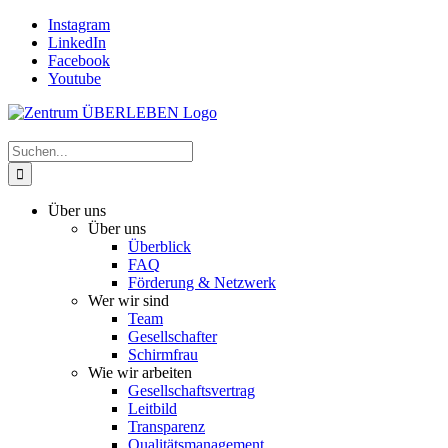
Zum
Instagram
Inhalt
LinkedIn
springen
Facebook
Youtube
Suche
nach:
Über uns
Über uns
Überblick
FAQ
Förderung & Netzwerk
Wer wir sind
Team
Gesellschafter
Schirmfrau
Wie wir arbeiten
Gesellschaftsvertrag
Leitbild
Transparenz
Qualitätsmanagement