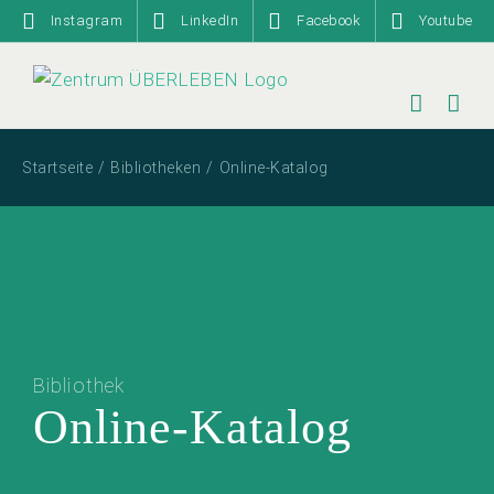
Zum
Instagram
LinkedIn
Facebook
Youtube
Inhalt
springen
Startseite
Bibliotheken
Online-Katalog
Bibliothek
Online-Katalog