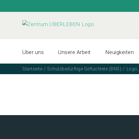
Zum
Inhalt
springen
Über uns
Unsere Arbeit
Neuigkeiten
Startseite
Schutzbedürftige Geflüchtete (BNS)
Logo