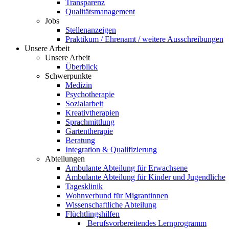
Transparenz
Qualitätsmanagement
Jobs
Stellenanzeigen
Praktikum / Ehrenamt / weitere Ausschreibungen
Unsere Arbeit
Unsere Arbeit
Überblick
Schwerpunkte
Medizin
Psychotherapie
Sozialarbeit
Kreativtherapien
Sprachmittlung
Gartentherapie
Beratung
Integration & Qualifizierung
Abteilungen
Ambulante Abteilung für Erwachsene
Ambulante Abteilung für Kinder und Jugendliche
Tagesklinik
Wohnverbund für Migrantinnen
Wissenschaftliche Abteilung
Flüchtlingshilfen
Berufsvorbereitendes Lernprogramm