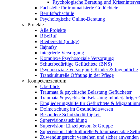
Psychologische Beratung und Kriseninterve
Fachstelle für traumatisierte Geflüchtete
Berufsfachschule
Psychologische Online-Beratung
Projekte
Alle Projekte
BBeRuf
Bleiberecht (bridge)
Ilajnafsy
Integrierte Versorgung
Komplexe Psychosoziale Versorgung
Schutzbedürftige Geflüchtete (BNS)
Psychosoziale Versorgung: Kinder & Jugendliche
Transkulturelle Öffnung in der Pflege
Kompetenzzentrum
Überblick
Traumata & psychische Belastung Geflücheter
Traumata & psychische Belastung minderjähriger G
Eingliederungshilfe für Geflüchtete & Migrant:inn
Dolmetschung im Gesundheitswesen
Besondere Schutzbedürftigkeit
Supervisionsausbildung
Supervision: Einzelperson & Gruppe
Supervision: Interkulturelle & traumasensible Setti
Zuwendungsrecht verstehen und sicher anwenden