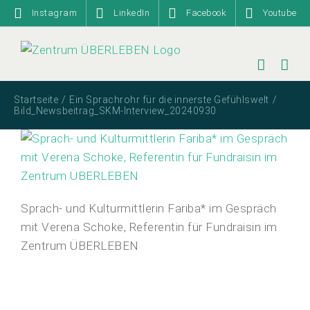
Zum
Instagram
LinkedIn
Facebook
Youtube
Inhalt
springen
Startseite
Ein Sprachrohr für die innerste Gefühlswelt
Bild_Newsbeitrag_SKM-Interview_20240930
Sprach- und Kulturmittlerin Fariba* im Gespräch
mit Verena Schoke, Referentin für Fundraisin im
Zentrum ÜBERLEBEN