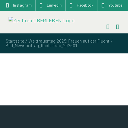
Zum
Instagram
LinkedIn
Facebook
Youtube
Inhalt
springen
Startseite
Weltfrauentag 2025: Frauen auf der Flucht
Bild_Newsbeitrag_flucht-frau_202601