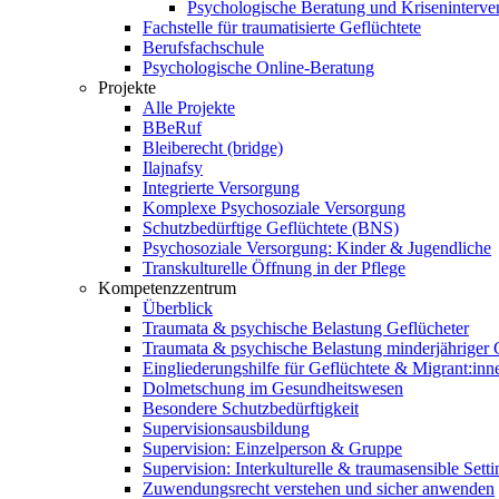
Psychologische Beratung und Kriseninterve
Fachstelle für traumatisierte Geflüchtete
Berufsfachschule
Psychologische Online-Beratung
Projekte
Alle Projekte
BBeRuf
Bleiberecht (bridge)
Ilajnafsy
Integrierte Versorgung
Komplexe Psychosoziale Versorgung
Schutzbedürftige Geflüchtete (BNS)
Psychosoziale Versorgung: Kinder & Jugendliche
Transkulturelle Öffnung in der Pflege
Kompetenzzentrum
Überblick
Traumata & psychische Belastung Geflücheter
Traumata & psychische Belastung minderjähriger G
Eingliederungshilfe für Geflüchtete & Migrant:inn
Dolmetschung im Gesundheitswesen
Besondere Schutzbedürftigkeit
Supervisionsausbildung
Supervision: Einzelperson & Gruppe
Supervision: Interkulturelle & traumasensible Setti
Zuwendungsrecht verstehen und sicher anwenden