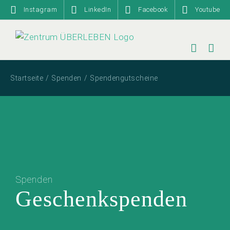
Zum
Instagram
LinkedIn
Facebook
Youtube
Inhalt
springen
Startseite
Spenden
Spendengutscheine
Spenden
Geschenkspenden