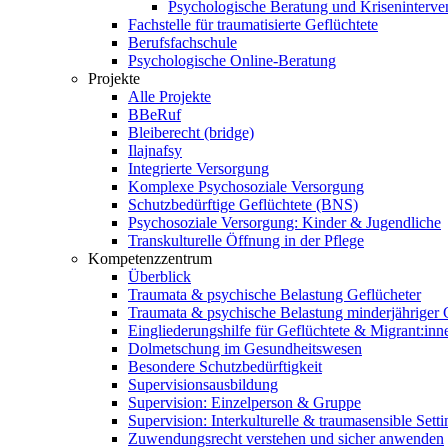
Psychologische Beratung und Kriseninterve
Fachstelle für traumatisierte Geflüchtete
Berufsfachschule
Psychologische Online-Beratung
Projekte
Alle Projekte
BBeRuf
Bleiberecht (bridge)
Ilajnafsy
Integrierte Versorgung
Komplexe Psychosoziale Versorgung
Schutzbedürftige Geflüchtete (BNS)
Psychosoziale Versorgung: Kinder & Jugendliche
Transkulturelle Öffnung in der Pflege
Kompetenzzentrum
Überblick
Traumata & psychische Belastung Geflücheter
Traumata & psychische Belastung minderjähriger G
Eingliederungshilfe für Geflüchtete & Migrant:inn
Dolmetschung im Gesundheitswesen
Besondere Schutzbedürftigkeit
Supervisionsausbildung
Supervision: Einzelperson & Gruppe
Supervision: Interkulturelle & traumasensible Setti
Zuwendungsrecht verstehen und sicher anwenden