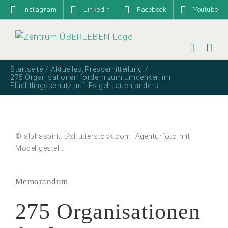
Zum
Instagram
LinkedIn
Facebook
Youtube
Inhalt
springen
Startseite
Aktuelles
Pressemitteilung
275 Organisationen fordern zum Umdenken im
Flüchtlingsschutz auf: Es geht auch anders!
© alphaspirit.it/shutterstock.com, Agenturfoto mit
Model gestellt
Memorandum
275 Organisationen