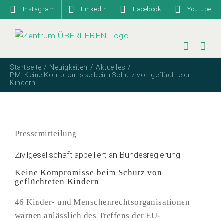
Zum
Instagram
LinkedIn
Facebook
Youtube
Inhalt
springen
Startseite
Neuigkeiten
Aktuelles
PM: Keine Kompromisse beim Schutz von geflüchteten
Kindern
Pressemitteilung
Zivilgesellschaft appelliert an Bundesregierung:
Keine Kompromisse beim Schutz von
geflüchteten Kindern
46 Kinder- und Menschenrechtsorganisationen
warnen anlässlich des Treffens der EU-