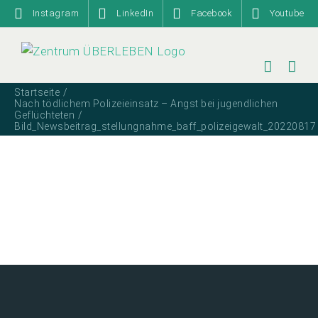
Zum
Instagram
LinkedIn
Facebook
Youtube
Inhalt
springen
Startseite
Nach tödlichem Polizeieinsatz – Angst bei jugendlichen
Geflüchteten
Bild_Newsbeitrag_stellungnahme_baff_polizeigewalt_20220817