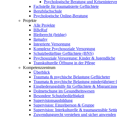
Psychologische Beratung und Kriseninterve
Fachstelle für traumatisierte Geflüchtete
Berufsfachschule
Psychologische Online-Beratung
Projekte
Alle Projekte
BBeRuf
Bleiberecht (bridge)
Ilajnafsy
Integrierte Versorgung
Komplexe Psychosoziale Versorgung
Schutzbedürftige Geflüchtete (BNS)
Psychosoziale Versorgung: Kinder & Jugendliche
Transkulturelle Öffnung in der Pflege
Kompetenzzentrum
Überblick
Traumata & psychische Belastung Geflücheter
Traumata & psychische Belastung minderjähriger G
Eingliederungshilfe für Geflüchtete & Migrant:inn
Dolmetschung im Gesundheitswesen
Besondere Schutzbedürftigkeit
Supervisionsausbildung
Supervision: Einzelperson & Gruppe
Supervision: Interkulturelle & traumasensible Setti
Zuwendungsrecht verstehen und sicher anwenden