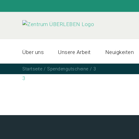
Zum
Inhalt
springen
Über uns
Unsere Arbeit
Neuigkeiten
Startseite
Spendengutscheine
3
3