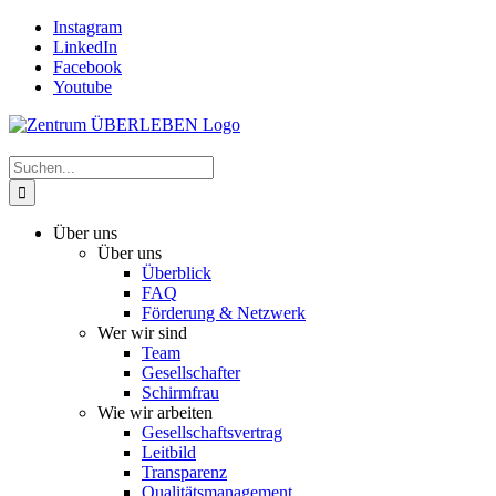
Zum
Instagram
Inhalt
LinkedIn
springen
Facebook
Youtube
Suche
nach:
Über uns
Über uns
Überblick
FAQ
Förderung & Netzwerk
Wer wir sind
Team
Gesellschafter
Schirmfrau
Wie wir arbeiten
Gesellschaftsvertrag
Leitbild
Transparenz
Qualitätsmanagement