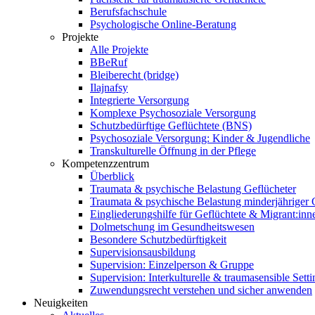
Berufsfachschule
Psychologische Online-Beratung
Projekte
Alle Projekte
BBeRuf
Bleiberecht (bridge)
Ilajnafsy
Integrierte Versorgung
Komplexe Psychosoziale Versorgung
Schutzbedürftige Geflüchtete (BNS)
Psychosoziale Versorgung: Kinder & Jugendliche
Transkulturelle Öffnung in der Pflege
Kompetenzzentrum
Überblick
Traumata & psychische Belastung Geflücheter
Traumata & psychische Belastung minderjähriger G
Eingliederungshilfe für Geflüchtete & Migrant:inn
Dolmetschung im Gesundheitswesen
Besondere Schutzbedürftigkeit
Supervisionsausbildung
Supervision: Einzelperson & Gruppe
Supervision: Interkulturelle & traumasensible Setti
Zuwendungsrecht verstehen und sicher anwenden
Neuigkeiten