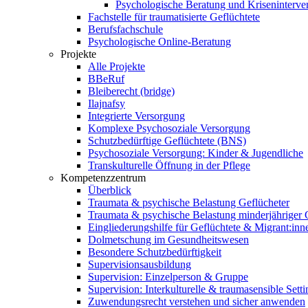
Psychologische Beratung und Kriseninterve
Fachstelle für traumatisierte Geflüchtete
Berufsfachschule
Psychologische Online-Beratung
Projekte
Alle Projekte
BBeRuf
Bleiberecht (bridge)
Ilajnafsy
Integrierte Versorgung
Komplexe Psychosoziale Versorgung
Schutzbedürftige Geflüchtete (BNS)
Psychosoziale Versorgung: Kinder & Jugendliche
Transkulturelle Öffnung in der Pflege
Kompetenzzentrum
Überblick
Traumata & psychische Belastung Geflücheter
Traumata & psychische Belastung minderjähriger G
Eingliederungshilfe für Geflüchtete & Migrant:inn
Dolmetschung im Gesundheitswesen
Besondere Schutzbedürftigkeit
Supervisionsausbildung
Supervision: Einzelperson & Gruppe
Supervision: Interkulturelle & traumasensible Setti
Zuwendungsrecht verstehen und sicher anwenden