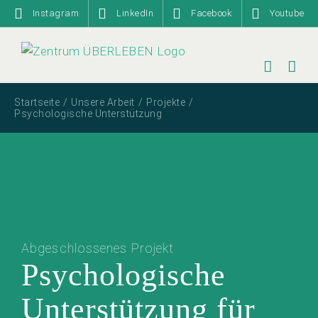
Zum
Instagram
LinkedIn
Facebook
Youtube
Inhalt
springen
Startseite
Unsere Arbeit
Projekte
Psychologische Unterstützung
Abgeschlossenes Projekt
Psychologische
Unterstützung für