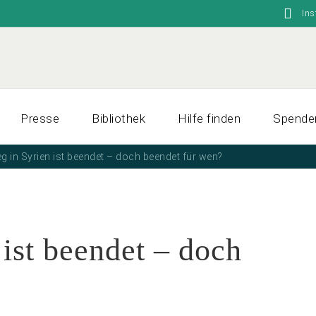
In
Presse
Bibliothek
Hilfe finden
Spende
eg in Syrien ist beendet – doch beendet für wen?
 ist beendet – doch