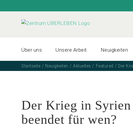
Zum
Inhalt
springen
Über uns
Unsere Arbeit
Neuigkeiten
Startseite
Neuigkeiten
Aktuelles
Featured
Der Kri
Der Krieg in Syrien
beendet für wen?