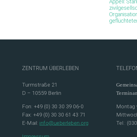
Appell: Stä
zivilgesells
Organisation
geflüchtet
ZENTRUM ÜBERLEBEN
TELEFO
Turmstraße 21
Gemeinsa
D – 10559 Berlin
Termina
Fon: +49 (0) 30 30 39 06-0
Montag v
Fax: +49 (0) 30 30 61 43 71
Mittwoch
E-Mail:
info@ueberleben.org
Tel.: (03
Impressum