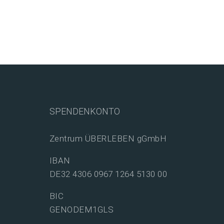
SPENDENKONTO
Zentrum ÜBERLEBEN gGmbH
IBAN
DE32 4306 0967 1264 5130 00
BIC
GENODEM1GLS