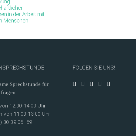
rkung
chaftlicher
en in der Arbeit mit
en Menschen
NSPRECHSTUNDE
FOLGEN SIE UNS!
me Sprechstunde für
nfragen
on 12:00-14:00 Uhr
 von 11:00-13:00 Uhr
0) 30 39 06 -69