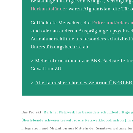
Belastungen infolge von Kriegs-, Verfolgung
Herkunftsländer
waren Afghanistan, die Türke
Geflüchtete Menschen, die
Folter und/oder a
sind oder an anderen Ausprägungen psychisc
Aufnahmerichtlinie als besonders schutzbedür
Unterstützungsbedarfe ab.
>
Mehr Informationen zur BNS-Fachstelle für
Gewalt im ZÜ
>
Alle Jahresberichte des Zentrum ÜBERLEB
Das Projekt
‚
Berliner Netzwerk für besonders schutzbedürftige 
Überlebende schwerer Gewalt sowie Netzwerkkoordination (im 
Integration und Migration aus Mitteln der Senatsverwaltung für 