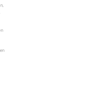
n,
.
en
hen