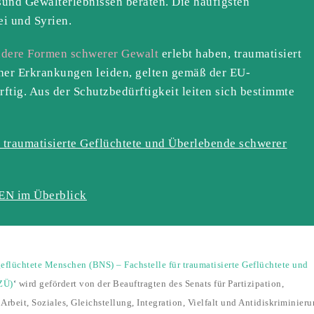
sund Gewalterlebnissen beraten.
Die häufigsten
i und Syrien.
ndere Formen schwerer Gewalt
erlebt haben, traumatisiert
her Erkrankungen leiden, gelten gemäß der EU-
ftig. Aus der Schutzbedürftigkeit leiten sich bestimmte
 traumatisierte Geflüchtete und Überlebende schwerer
EN im Überblick
geflüchtete Menschen (BNS) – Fachstelle für traumatisierte Geflüchtete und
ZÜ)
‘
wird gefördert von der Beauftragten des Senats für Partizipation,
Arbeit, Soziales, Gleichstellung, Integration, Vielfalt und Antidiskriminieru