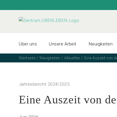
Zum
Inhalt
springen
Über uns
Unsere Arbeit
Neuigkeiten
Startseite
Neuigkeiten
Aktuelles
Eine Auszeit von 
Jahresbericht 2024/2025
Eine Auszeit von d