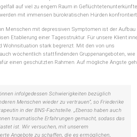
gelfall auf viel zu engem Raum in Geflüchtetenunterkünfte
 werden mit immensen bürokratischen Hürden konfrontiert
 von Menschen mit depressiven Symptomen ist der Aufbau
en Etablierung einer Tagesstruktur. Für unsere Klient:inn
d Wohnsituation stark begrenzt. Mit den von uns
er auch wöchentlich stattfindenden Gruppenangeboten, wie
dafür einen geschützten Rahmen. Auf mögliche Ängste ge
önnen infolgedessen Schwierigkeiten bezüglich
anderen Menschen wieder zu vertrauen“, so Friederike
apeutin in der BNS-Fachstelle. „Ebenso haben auch
:innen traumatische Erfahrungen gemacht, sodass das
astet ist. Wir versuchen, mit unserem
erte Angebote zu schaffen, die es ermöglichen,