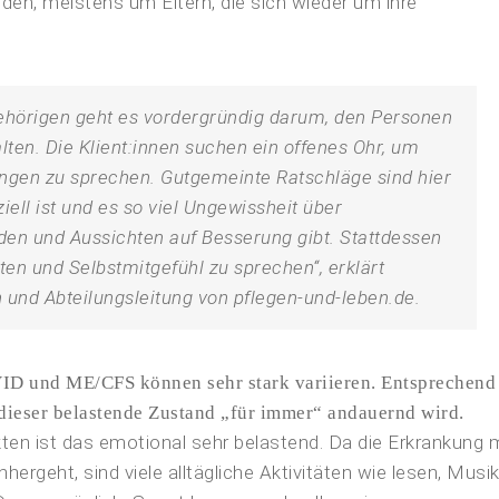
den, meistens um Eltern, die sich wieder um ihre
hörigen geht es vordergründig darum, den Personen
ten. Die Klient:innen suchen ein offenes Ohr, um
tungen zu sprechen. Gutgemeinte Ratschläge sind hier
ziell ist und es so viel Ungewissheit über
n und Aussichten auf Besserung gibt. Stattdessen
iten und Selbstmitgefühl zu sprechen“, erklärt
 und Abteilungsleitung von pflegen-und-leben.de.
D und ME/CFS können sehr stark variieren. Entsprechend
 dieser belastende Zustand „für immer“ andauernd wird.
kten ist das emotional sehr belastend. Da die Erkrankung 
ergeht, sind viele alltägliche Aktivitäten wie lesen, Musi