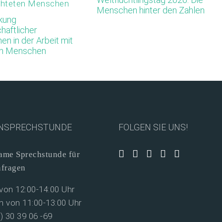
Menschen hinter den Zahlen
rkung
chaftlicher
en in der Arbeit mit
en Menschen
NSPRECHSTUNDE
FOLGEN SIE UNS!
me Sprechstunde für
nfragen
on 12:00-14:00 Uhr
 von 11:00-13:00 Uhr
0) 30 39 06 -69