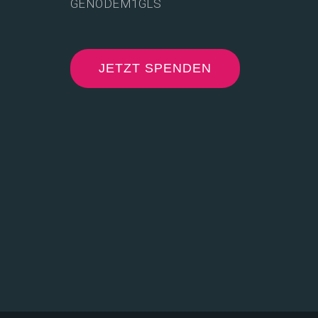
GENODEM1GLS
JETZT SPENDEN