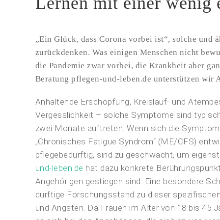
Lernen mit einer wenig 
„Ein Glück, dass Corona vorbei ist“, solche und 
zurückdenken. Was einigen Menschen nicht bewuss
die Pandemie zwar vorbei, die Krankheit aber ga
Beratung pflegen-und-leben.de unterstützen wi
Anhaltende Erschöpfung, Kreislauf- und Atembes
Vergesslichkeit – solche Symptome sind typisc
zwei Monate auftreten. Wenn sich die Symptome 
„Chronisches Fatigue Syndrom“ (ME/CFS) entwic
pflegebedürftig, sind zu geschwächt, um eigenst
und-leben.de
hat dazu konkrete Berührungspunkte
Angehörigen gestiegen sind. Eine besondere Schw
dürftige Forschungsstand zu dieser spezifischen
und Ängsten. Da Frauen im Alter von 18 bis 45 J