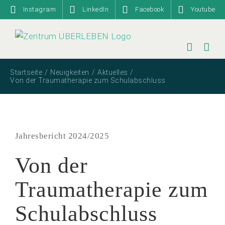
Zum
Instagram
LinkedIn
Facebook
Youtube
Inhalt
springen
Startseite
Neuigkeiten
Aktuelles
Von der Traumatherapie zum Schulabschluss
Jahresbericht 2024/2025
Von der
Traumatherapie zum
Schulabschluss