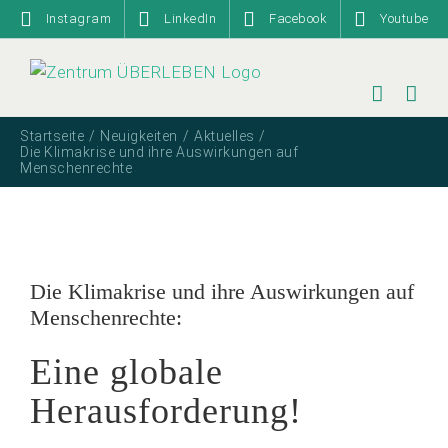
Zum
Instagram
LinkedIn
Facebook
Youtube
Inhalt
springen
Startseite
Neuigkeiten
Aktuelles
Die Klimakrise und ihre Auswirkungen auf
Menschenrechte
Die Klimakrise und ihre Auswirkungen auf
Menschenrechte:
Eine globale
Herausforderung!