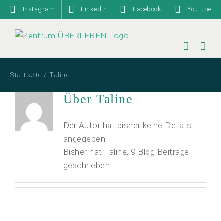
Zum
Instagram
LinkedIn
Facebook
Youtube
Inhalt
springen
Startseite
Taline
Über Taline
Der Autor hat bisher keine Details
angegeben.
Bisher hat Taline, 9 Blog Beiträge
geschrieben.