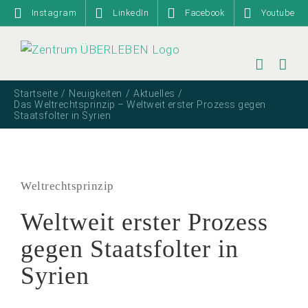
Zum
Instagram
LinkedIn
Facebook
Youtube
Inhalt
springen
Startseite
Neuigkeiten
Aktuelles
Das Weltrechtsprinzip – Weltweit erster Prozess gegen
Staatsfolter in Syrien
Weltrechtsprinzip
Weltweit erster Prozess
gegen Staatsfolter in
Syrien