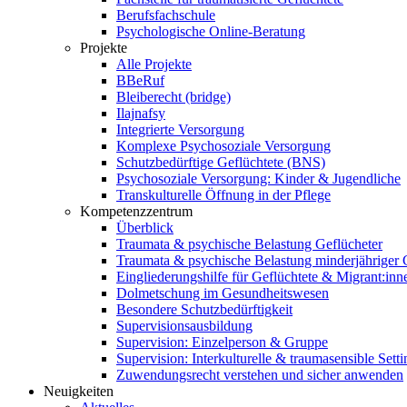
Berufsfachschule
Psychologische Online-Beratung
Projekte
Alle Projekte
BBeRuf
Bleiberecht (bridge)
Ilajnafsy
Integrierte Versorgung
Komplexe Psychosoziale Versorgung
Schutzbedürftige Geflüchtete (BNS)
Psychosoziale Versorgung: Kinder & Jugendliche
Transkulturelle Öffnung in der Pflege
Kompetenzzentrum
Überblick
Traumata & psychische Belastung Geflücheter
Traumata & psychische Belastung minderjähriger G
Eingliederungshilfe für Geflüchtete & Migrant:inn
Dolmetschung im Gesundheitswesen
Besondere Schutzbedürftigkeit
Supervisionsausbildung
Supervision: Einzelperson & Gruppe
Supervision: Interkulturelle & traumasensible Setti
Zuwendungsrecht verstehen und sicher anwenden
Neuigkeiten