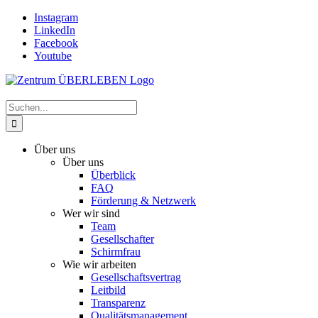
Zum
Instagram
Inhalt
LinkedIn
springen
Facebook
Youtube
Suche
nach:
Über uns
Über uns
Überblick
FAQ
Förderung & Netzwerk
Wer wir sind
Team
Gesellschafter
Schirmfrau
Wie wir arbeiten
Gesellschaftsvertrag
Leitbild
Transparenz
Qualitätsmanagement