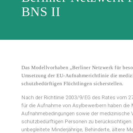
BNS II
Das Modellvorhaben „Berliner Netzwerk für beso
Umsetzung der EU-Aufnahmerichtlinie die medizi
schutzbedürftigen Flüchtlingen sicherstellen.
Nach der Richtlinie 2003/9/EG des Rates vom 2
für die Aufnahme von Asylbewerbern haben die M
Aufnahmebedingungen sowie der medizinische Ve
schutzbedürftigen Personen zu berücksichtigen.
unbegleitete Minderjährige, Behinderte, ältere 