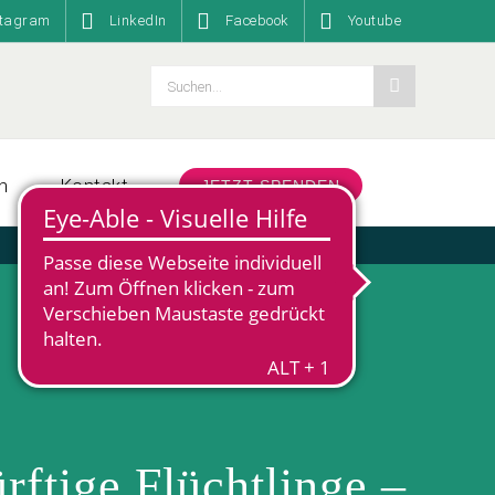
stagram
LinkedIn
Facebook
Youtube
Suche
nach:
n
Kontakt
JETZT SPENDEN
rftige Flücht­linge –