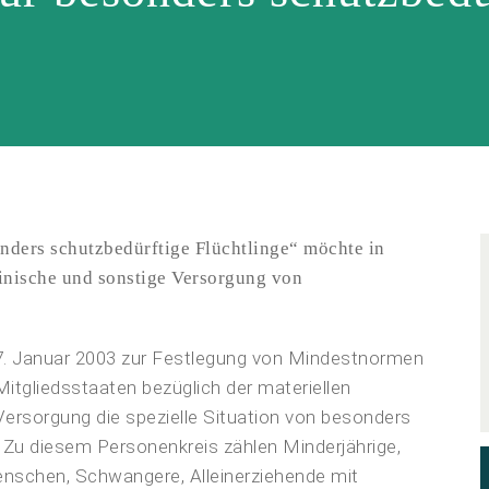
nders schutzbedürftige Flüchtlinge“ möchte in
nische und sonstige Versorgung von
7. Januar 2003 zur Festlegung von Mindestnormen
itgliedsstaaten bezüglich der materiellen
rsorgung die spezielle Situation von besonders
 Zu diesem Personenkreis zählen Minderjährige,
Menschen, Schwangere, Alleinerziehende mit