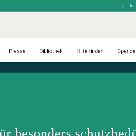
In
Presse
Bibliothek
Hilfe finden
Spende
ür besonders schutz­bedü