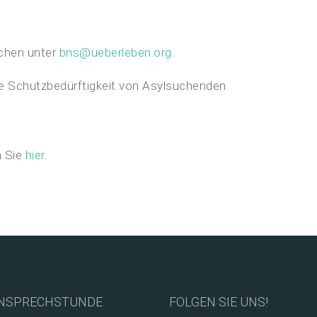
ichen unter
bns@ueberleben.org
.
 Schutzbedürftigkeit von Asylsuchenden
n Sie
hier
.
NSPRECHSTUNDE
FOLGEN SIE UNS!