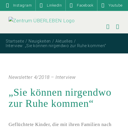
Zum
Instagram
LinkedIn
Facebook
Youtube
Inhalt
springen
Startseite
Neuigkeiten
Aktuelles
Interview: „Sie können nirgendwo zur Ruhe kommen“
Newsletter 4/2018 – Interview
„Sie können nirgendwo
zur Ruhe kommen“
Geflüchtete Kinder, die mit ihren Familien nach