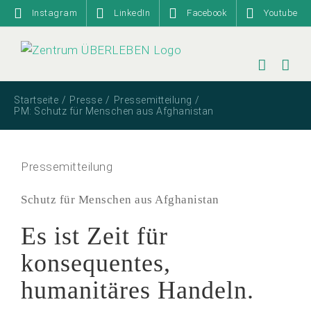
Zum
Instagram
LinkedIn
Facebook
Youtube
Inhalt
springen
Startseite
Presse
Pressemitteilung
PM: Schutz für Menschen aus Afghanistan
Pressemitteilung
Schutz für Menschen aus Afghanistan
Es ist Zeit für
konsequentes,
humanitäres Handeln.